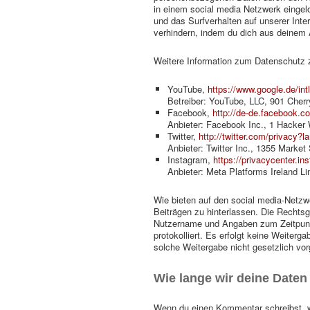
in einem social media Netzwerk eingel
und das Surfverhalten auf unserer Int
verhindern, indem du dich aus deinem
Weitere Information zum Datenschutz z
YouTube,
https://www.google.de/intl
Betreiber: YouTube, LLC, 901 Cher
Facebook,
http://de-de.facebook.c
Anbieter: Facebook Inc., 1 Hacke
Twitter,
http://twitter.com/privacy?l
Anbieter: Twitter Inc., 1355 Marke
Instagram,
https://privacycenter.i
Anbieter:
Meta Platforms Ireland Li
Wie bieten auf den social media-Netzw
Beiträgen zu hinterlassen. Die Rechtsgr
Nutzername und Angaben zum Zeitpunkt
protokolliert. Es erfolgt keine Weiter
solche Weitergabe nicht gesetzlich vo
Wie lange wir deine Daten
Wenn du einen Kommentar schreibst, wi