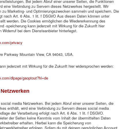
stleistungen. Bei jedem Abruf einer unserer Seiten, die Funktionen
rd eine Verbindung zu Servern dieses Netzwerkes hergestellt. Wir
ten zu Marketing- und Optimierungszwecken sammeln und speichern. Die
gt nach Art. 6 Abs. 1 lit. f DSGVO Aus diesen Daten können unter
ellt werden. Die Cookies ermöglichen die Wiedererkennung des
d -speicherung kann jederzeit mit Wirkung für die Zukunft hier
 Widerruf bei dem Diensteanbieter hinterlegst.
le.com/privacy
tre Parkway Mountain View, CA 94043, USA.
nn jederzeit mit Wirkung für die Zukunft hier widersprochen werden:
le.com/dlpage/gaoptout?hl=de
 Netzwerken
social media Netzwerken. Bei jedem Abruf einer unserer Seiten, die
kes enthält, wird eine Verbindung zu Servern dieses social media
dlage der Verarbeitung erfolgt nach Art. 6 Abs. 1 lit. f DSGVO.
bieter der Seiten keine Kenntnis vom Inhalt der übermittelten Daten
kbetreiber erhalten. Hierbei kann die Speicherung von
tzwerkbetreiber erfolgen. Sofern du mit deinem persönlichen Account