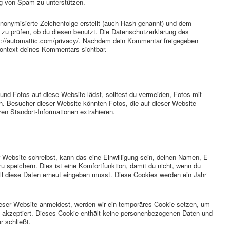
ng von Spam zu unterstützen.
nonymisierte Zeichenfolge erstellt (auch Hash genannt) und dem
zu prüfen, ob du diesen benutzt. Die Datenschutzerklärung des
tps://automattic.com/privacy/. Nachdem dein Kommentar freigegeben
m Kontext deines Kommentars sichtbar.
 und Fotos auf diese Website lädst, solltest du vermeiden, Fotos mit
 Besucher dieser Website könnten Fotos, die auf dieser Website
ren Standort-Informationen extrahieren.
ebsite schreibst, kann das eine Einwilligung sein, deinen Namen, E-
 speichern. Dies ist eine Komfortfunktion, damit du nicht, wenn du
ll diese Daten erneut eingeben musst. Diese Cookies werden ein Jahr
dieser Website anmeldest, werden wir ein temporäres Cookie setzen, um
s akzeptiert. Dieses Cookie enthält keine personenbezogenen Daten und
r schließt.