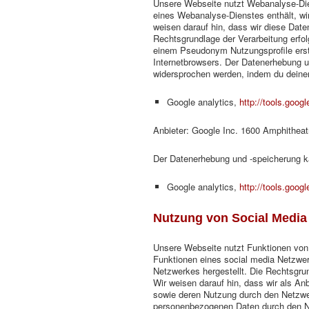
Unsere Webseite nutzt Webanalyse-Dien
eines Webanalyse-Dienstes enthält, wi
weisen darauf hin, dass wir diese Da
Rechtsgrundlage der Verarbeitung erfol
einem Pseudonym Nutzungsprofile erst
Internetbrowsers. Der Datenerhebung un
widersprochen werden, indem du deinen
Google analytics,
http://tools.goog
Anbieter: Google Inc. 1600 Amphithea
Der Datenerhebung und -speicherung ka
Google analytics,
http://tools.goog
Nutzung von Social Media
Unsere Webseite nutzt Funktionen von 
Funktionen eines social media Netzwer
Netzwerkes hergestellt. Die Rechtsgrun
Wir weisen darauf hin, dass wir als An
sowie deren Nutzung durch den Netzwer
personenbezogenen Daten durch den Ne