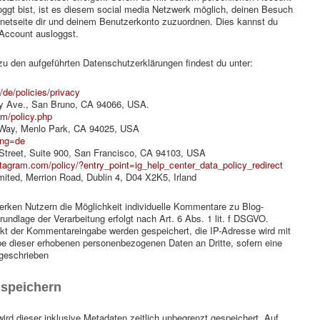
oggt bist, ist es diesem social media Netzwerk möglich, deinen Besuch
ernetseite dir und deinem Benutzerkonto zuzuordnen. Dies kannst du
 Account ausloggst.
u den aufgeführten Datenschutzerklärungen findest du unter:
/de/policies/privacy
ry Ave., San Bruno, CA 94066, USA.
om/policy.php
r Way, Menlo Park, CA 94025, USA
ang=de
t Street, Suite 900, San Francisco, CA 94103, USA
nstagram.com/policy/?entry_point=ig_help_center_data_policy_redirect
mited, Merrion Road, Dublin 4, D04 X2K5, Irland
erken Nutzern die Möglichkeit individuelle Kommentare zu Blog-
undlage der Verarbeitung erfolgt nach Art. 6 Abs. 1 lit. f DSGVO.
 der Kommentareingabe werden gespeichert, die IP-Adresse wird mit
gabe dieser erhobenen personenbezogenen Daten an Dritte, sofern eine
rgeschrieben
 speichern
rd dieser inklusive Metadaten zeitlich unbegrenzt gespeichert. Auf