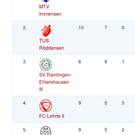
MTV
Immensen
2.
10
7
0
TUS
Röddensen
3.
8
6
1
SV Ramlingen-
Ehlershausen
III
4.
9
5
3
FC Lehrte II
5.
9
5
2