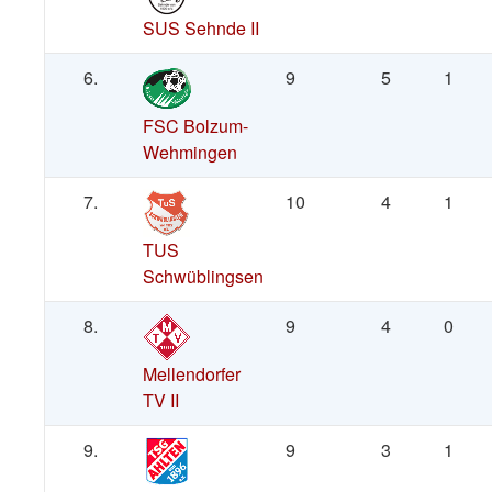
SUS Sehnde II
6.
9
5
1
FSC Bolzum-
Wehmingen
7.
10
4
1
TUS
Schwüblingsen
8.
9
4
0
Mellendorfer
TV II
9.
9
3
1