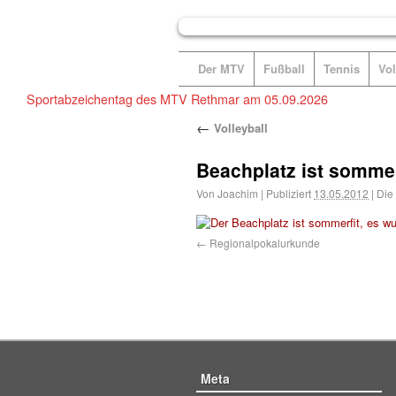
Der MTV
Fußball
Tennis
Vol
Sportabzeichentag des MTV Rethmar am 05.09.2026
←
Volleyball
Beachplatz ist sommer
Von
Joachim
|
Publiziert
13.05.2012
|
Die 
Regionalpokalurkunde
Meta