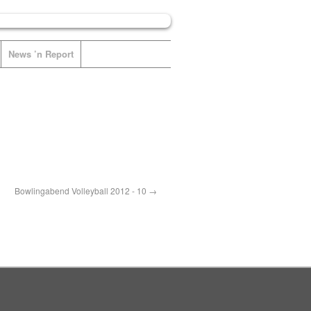
News ’n Report
Bowlingabend Volleyball 2012 - 10