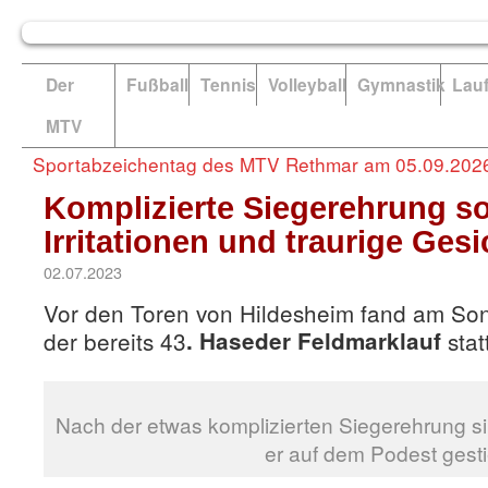
Der
Fußball
Tennis
Volleyball
Gymnastik
Lau
MTV
Sportabzeichentag des MTV Rethmar am 05.09.202
Komplizierte Siegerehrung so
Irritationen und traurige Gesi
02.07.2023
Vor den Toren von Hildesheim fand am Son
der bereits 43
. Haseder Feldmarklauf
stat
Nach der etwas komplizierten Siegerehrung s
er auf dem Podest gest